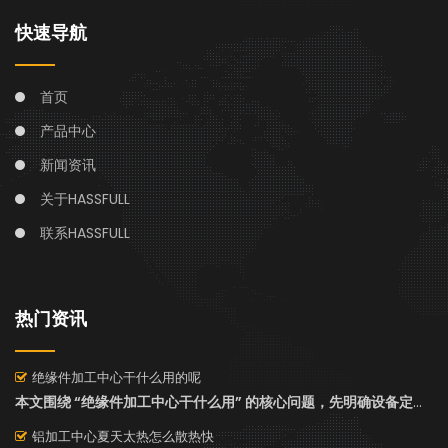
快速导航
首页
产品中心
新闻资讯
关于HASSFULL
联系HASSFULL
热门资讯
绝缘件加工中心干什么用的呢
本文围绕 “绝缘件加工中心干什么用” 的核心问题，先明确设备定义，再详细拆解其 “加工核心绝缘部件、定制化精密成型、处理特殊绝缘材料” 三大核心用途，梳理电力、电子、新能源等四大适用场景，同时补充冬季保养的五大关键要点（防冻防凝露、润滑保护、精度校准、环境控制、材料预处理）。内容兼具实用性与指导性，帮助从业者全面了解设备功能、适配范围及季节化维护技巧，为设备高效运行与长期使用提供支持。
铝加工中心夏天太热怎么散热快