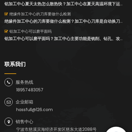
铝加工中心夏天太热怎么散热快？加工中心在夏天高温环境下运行时，确实容易因为过热而影响效率和机器寿命。今天哈思孚HASSFULL就来说下“铝加工中心夏天太热怎么散热快”这个话题吧。
绝缘件加工中心的刀库要做什么检测
绝缘件加工中心的刀库要做什么检测？加工中心刀库是自动换刀系统的核心部分，负责存储并自动更换加工中所需的各式刀具。常见的有圆盘式和链式结构，圆盘式刀库以其结构紧凑、换刀迅速著称，刀具沿圆周均匀分布，每个刀位均有编号，便于精准选刀。刀库容量多样，常见有18、24、30至60、120把刀具不等，可根据加工复杂度定制。自动换刀过程由CNC控制系统指令驱动，通过精密机械传动，实现刀具从刀库到主轴的快速置换。这一设计极大提高了加工灵活性与效率，减少人工干预，使得单件工件可在不重新装夹条件下完成多道工序加工，广泛应用于航空航天、汽车制造及精密零部件加工等行业。维护保养中，需定期检查刀具锁紧、刀库旋转顺畅性及换刀准确性，确保加工精度与稳定性。
铝加工中心可以磨平面吗
铝加工中心可以磨平面吗？加工中心主要功能是铣削、钻孔、攻丝等操作。不同的加工工艺和加工材料，需要用到的刀具是不同的，这个操作员一定要熟知。今天哈思孚HASSFULL来说下“铝加工中心可以磨平面吗”。
联系我们
服务热线
18957483057
企业邮箱
hassfull@126.com
销售中心
宁波市慈溪滨海经济开发区慈东大道2088号