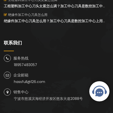
工程塑料加工中心刀头太紧怎么调？加工中心刀具是数控加工中心中不可或缺的部分，它们直接参与材料的去除过程，对加工效率、精度以及表面质量有着决定性的影响。加工中心刀具种类繁多，设计各异，以适应不同的加工需求。
绝缘件加工中心刀具怎么用
绝缘件加工中心刀具怎么用？加工中心刀具是数控加工中心上用于切削金属、塑料、木材等材料的关键部件，它们直接影响到加工的效率、精度和表面质量。加工中心刀具种类繁多，设计精密。要用好这些刀具，需要知道很多知识。今天哈思孚HASSFULL来说下“绝缘件加工中心刀具怎么用”。
联系我们
服务热线
18957483057
企业邮箱
hassfull@126.com
销售中心
宁波市慈溪滨海经济开发区慈东大道2088号